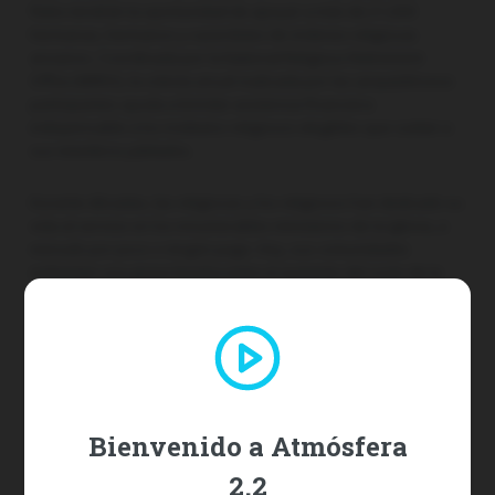
fieles tendrán la oportunidad de apoyar a más de 21,000
hermanas, hermanos y sacerdotes de órdenes religiosas
ancianos. Coordinada por la National Religious Retirement
Office (NRRO), la colecta anual realizada por las (arqui)diócesis
participantes ayuda a brindar asistencia financiera
indispensable a los institutos religiosos elegibles que cuidan a
sus miembros jubilados.
Durante décadas, las religiosas y los religiosos han dedicado su
vida al servicio en los innumerables ministerios de la Iglesia, a
menudo por poco o ningún pago. Hoy, sus comunidades
enfrentan una grave brecha entre el aumento del costo de la
atención y los recursos limitados disponibles. En 2024, los
religiosos mayores de 70 años superaron en número a los
religiosos más jóvenes en casi tres a uno, y solo el 4% de las
comunidades que informò a la NRRO dijo que estaba
adecuadamente financiada para la jubilación.
Bienvenido a Atmósfera
Desde 1988, el Fondo para la Jubilación de Religiosos ha sido un
salvavidas para nuestros religiosos mayores, pero la necesidad
2.2
sigue siendo urgente. En 2024, la colecta recaudó $28.1