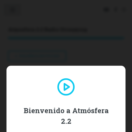
Toggle
Atmosfera 2.2 Radio Streaming
VOLVER A NOTICIAS
¿Argentina, España, Inglaterra...?
Cuáles son las selecciones favoritas
para ganar el Mundial 2026, según
las apuestas, las estadísticas y los
expertos
Bienvenido a Atmósfera
2.2