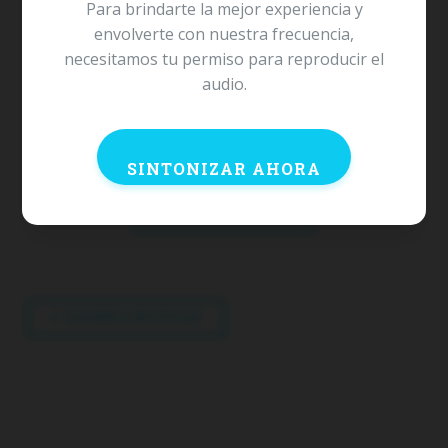
2025-12-09
Para brindarte la mejor experiencia y
envolverte con nuestra frecuencia,
Además de las estrellas, el entrenamiento y los resultados
necesitamos tu permiso para reproducir el
conseguidos por los distintos equipos, las condiciones climáticas
audio.
son un factor a tener en cuenta.
SINTONIZAR AHORA
¿Te gustaría ver tu marca aquí?
ANÚNCIATE CON NOSOTROS
VOLVER A NOTICIAS