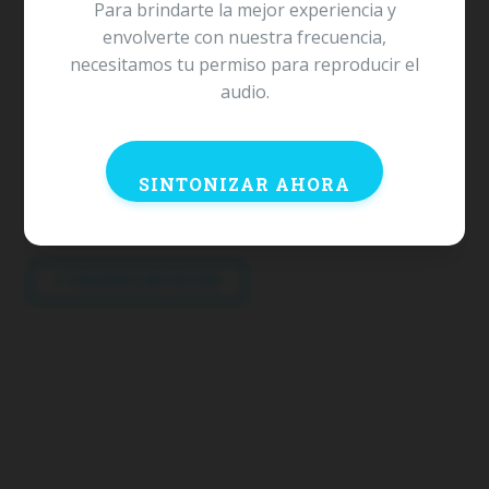
Para brindarte la mejor experiencia y
y otros tipos de fraude literario, que sirve para aprender a
detectar falacias.
envolverte con nuestra frecuencia,
necesitamos tu permiso para reproducir el
audio.
¿Te gustaría ver tu marca aquí?
ANÚNCIATE CON NOSOTROS
SINTONIZAR AHORA
VOLVER A NOTICIAS