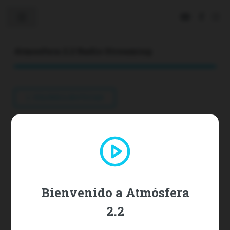
Toggle
Atmosfera 2.2 Radio Streaming
VOLVER A NOTICIAS
Los tesoros de la Bibliotheca Fictiva,
la colección de mentiras más grande
del mundo
Bienvenido a Atmósfera
2025-12-09
2.2
Una excepcional colección con miles de falsificaciones, engaños