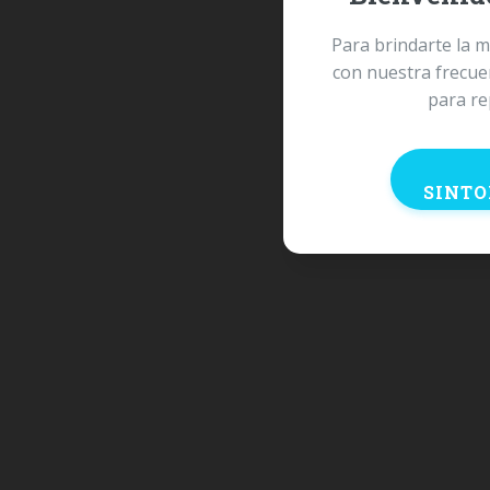
Para brindarte la m
con nuestra frecue
para re
SINTO