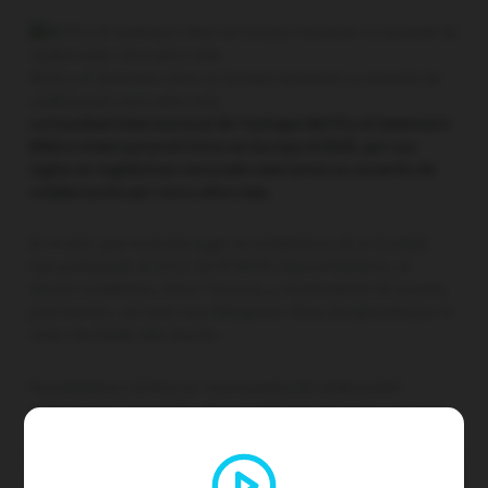
IBSTE y el Seminario chino en Europa renuevan su acuerdo de
colaboración cinco años más
La Facultad Internacional de Teología IBSTE y el Seminario
Bíblico Internacional Chino en Europa (ICBSIE, por sus
siglas en inglés) han renovado este lunes su acuerdo de
colaboración por cinco años más.
En el acto, que ha tenido lugar en la biblioteca de la facultad,
han participado el rector de FIT-IBSTE, Manuel Martínez, el
decano académico, Arturo Terrazas, y el presidente de la junta,
José Herrero, así como una delegación china encabezada por el
rector de ICBSIE, Wei Hua Hu.
Para Martínez, la firma es “una muestra de colaboración
cristiana que trasciende culturas e idiomas, pero que se funda
en un compromiso común con las Escrituras, divinamente
inspiradas, como norma suprema de fe y práctica”.