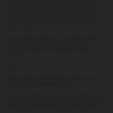
facultad de teología española todavía no habían obtenido el
carácter de estudios oficiales por parte del Estado español.
Desde entonces, se ha desarrollado en diferentes formas y
etapas. En 2021 se firmó un nuevo acuerdo, que es el que
ahora se renueva.
Dicha cooperación se traduce en un reconocimiento mutuo de
sus programas de estudio, y en un compromiso de
colaboraciones conjuntas en el ámbito legal, académico y
logístico.
#A1c#
[photo_footer]El acto ha tenido lugar en la biblioteca de la
facultad de teología de Ibste.[/photo_footer]
Gracias a eso, el ICBSIE utiliza las instalaciones de IBSTE en
Castelldefels (Barcelona). Esto, subraya Martínez, “supone una
ayuda mutua en el desarrollo de nuestro ministerio docente”.