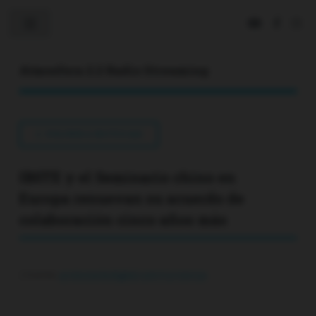
Toggle
Atmosfera 2.2 Radio Streaming
VOLVER A NOTICIAS
IBSTE y el Seminario chino en
Europa renuevan su acuerdo de
colaboración cinco años más
| Fuente:
protestantedigital.com/rss/ciencia