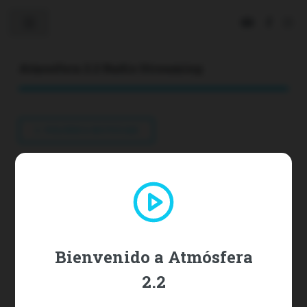
Toggle
Atmosfera 2.2 Radio Streaming
VOLVER A NOTICIAS
Ruta 66: Hechos 16, verdadera
libertad
2026-04-20 | Fuente:
protestantedigital.com/rss/portada
Bienvenido a Atmósfera
2.2
Hay todo tipo de prisiones, también la interior. En Hechos 16, el
cristianismo se expande ...