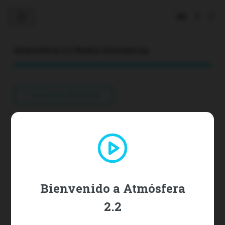
Toggle
Atmosfera 2.2 Radio Streaming
VOLVER A NOTICIAS
El tren de la vida: heridas paternas,
salud y actualidad
2026-01-23 | Fuente:
protestantedigital.com/rss/portada
Bienvenido a Atmósfera
2.2
Participan X. Manuel Suárez (secretario general de la AEE),
Modesto Roca (médico de...