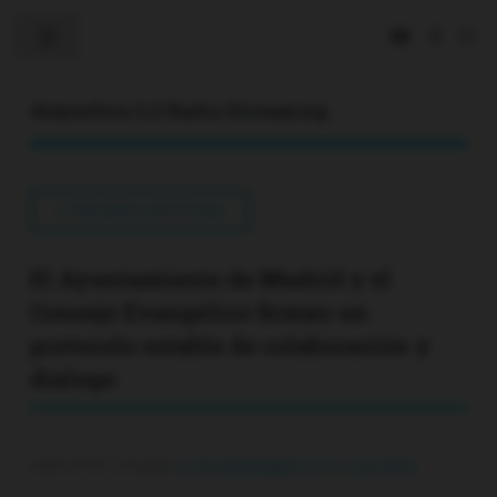
Toggle
Atmosfera 2.2 Radio Streaming
VOLVER A NOTICIAS
El Ayuntamiento de Madrid y el
Consejo Evangélico firman un
protocolo estable de colaboración y
diálogo
2026-07-01 | Fuente:
protestantedigital.com/rss/portada