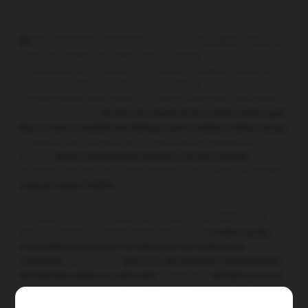
El Ayuntamiento de Madrid y el Consejo Evangélico firman un
protocolo estable de colaboración y diálogo
El Ayuntamiento de Madrid y el Consejo Evangélico de Madrid
han suscrito hoy un
Protocolo General de Colaboración que
fija un marco estable de diálogo entre ambas instituciones
.
El acuerdo fue rubricado por la coordinadora general de la
Alcaldía,
María Inmaculada Sánchez-Cervera Valdés
, y el
secretario ejecutivo de la Junta Directiva del Consejo Evangélico,
Samuel López Padilla.
El documento, firmado electrónicamente y con validez legal
plena, establece las líneas generales de una
colaboración
orientada a promover los valores y las tradiciones
cristianas
, garantizar el
ejercicio del derecho fundamental
de libertad religiosa y de culto
, y mejorar la
eficiencia en el
uso de los recursos
de ambas entidades.