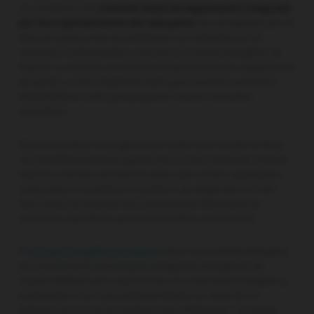
se constituirá una
comisión mixta de seguimiento integrada
por dos representantes de cada parte:
dos designados por la
dirección general del Ayuntamiento con competencias en
relaciones institucionales, y dos por el Consejo Evangélico de
Madrid. La comisión se reunirá a requerimiento de cualquiera de
las partes y será competente tanto para resolver cuestiones
interpretativas como para proponer nuevos convenios
específicos.
El protocolo tiene una vigencia de cuatro años desde su firma,
con posibilidad de prórroga por otros cuatro mediante acuerdo
expreso. El propio documento aclara que no lleva aparejados
compromisos económicos ni jurídicos de ningún tipo en esta
fase inicial, sin perjuicio de lo que puedan determinar los
convenios específicos que se desarrollen a partir de él.
El
Consejo Evangélico de Madrid
actúa como entidad delegada
por la Federación de Entidades Religiosas Evangélicas de
España (FEREDE) para representar a la comunidad evangélica y
protestante en la Comunidad de Madrid, en virtud de los
artículos 35 y 36 de los estatutos de la federación. Su misión