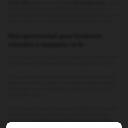
Chino 2026
, también conocido como
Año Nuevo Lunar
, una de
las festividades más importantes del calendario asiático. La
celebración se extiende durante dieciséis días, mientras que los
primeros siete son considerados feriados oficiales en China.
Una oportunidad para fortalecer
vínculos y compartir la fe
Kurt Rovenstine, representante de Bibles for China (Biblias para
China), destacó la relevancia cultural y espiritual de esta fecha.
“Es una celebración muy importante. El país se paraliza. Todos
viajan para visitar a la familia. Es un momento de gran alegría,
pero también una oportunidad para ministrar y alcanzar a la
comunidad”, explicó.
El Año Nuevo Chino no solo representa tradición y cultura, sino
también una ocasión estratégica para fortalecer relaciones
personales.
Un simple saludo de “Feliz Año Nuevo Chino”
puede abrir puertas al diálogo, especialmente con amigos