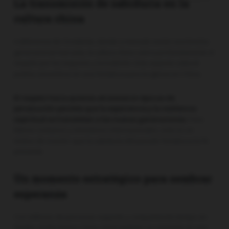
La transmisión de sabiduría en la
cultura china
A diferencia de Occidente, donde a menudo existe una brecha
generacional marcada, la cultura china valora profundamente el
respeto por los mayores y la tradición. Este aspecto cultural
podría convertirse en una fortaleza para la iglesia en China.
El respeto hacia quienes atravesaron épocas de
persecución permite que la experiencia y la resiliencia
espiritual se transmitan a las nuevas generaciones.
Para
líderes cristianos y ministerios internacionales, este es un
motivo de oración: que la sabiduría del pasado fortalezca la fe
presente.
Un momento estratégico para sembrar
esperanza
Con millones de personas viajando y compartiendo tiempo en
familia, el Año Nuevo Chino 2026 también se convierte en una