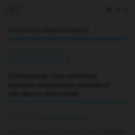
Toggle
Atmosfera 2.2 Radio Streaming
VOLVER A NOTICIAS
Cristianos en Asia enfrentan
mayores restricciones durante el
Año Nuevo Chino 2026
2026-02-23 | Fuente:
lacorriente.com/feed/
Millones de personas en todo el mundo celebran el
Año Nuevo